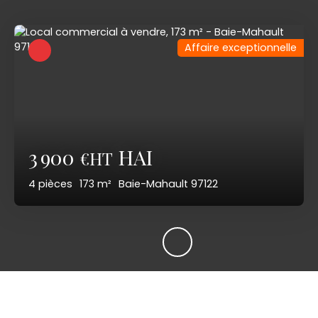
Affaire exceptionnelle
3 900
HAI
€HT
4
pièces
173
m²
Baie-Mahault 97122