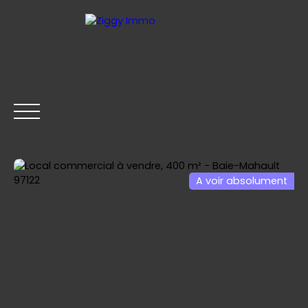
Mes favoris
Espace vendeur
A voir absolument
ACHETER
LOUER
VENDRE
ESTIMER
Être rappelé