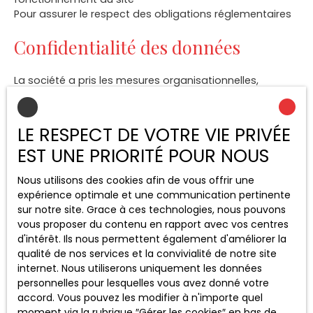
Pour assurer le respect des obligations réglementaires
Confidentialité des données
La société a pris les mesures organisationnelles,
physiques et logiques appropriées pour assurer la
confidentialité et la sécurité des données collectées.
LE RESPECT DE VOTRE VIE PRIVÉE
Les données personnelles des utilisateurs peuvent être
EST UNE PRIORITÉ POUR NOUS
traitées par des sous-traitants pour nous permettre de
vous fournir nos services.
Nous utilisons des cookies afin de vous offrir une
expérience optimale et une communication pertinente
Durée de conservation des
sur notre site. Grace à ces technologies, nous pouvons
données
vous proposer du contenu en rapport avec vos centres
d'intérêt. Ils nous permettent également d'améliorer la
qualité de nos services et la convivialité de notre site
Nous conservons vos données uniquement le temps
internet. Nous utiliserons uniquement les données
nécessaire pour les finalités poursuivies, conformément
personnelles pour lesquelles vous avez donné votre
aux prescriptions légales.
accord. Vous pouvez les modifier à n'importe quel
moment via la rubrique ″Gérer les cookies″ en bas de