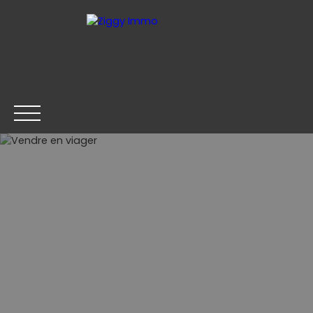
Mes favoris
Espace vendeur
ACHETER
LOUER
VENDRE
ESTIMER
Être rappelé