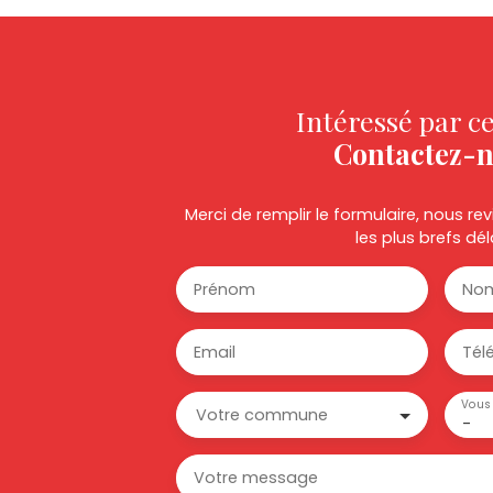
Intéressé par ce
Contactez-
Merci de remplir le formulaire, nous r
les plus brefs dél
Prénom
No
Email
Tél
Vous 
Votre commune
-
Votre message