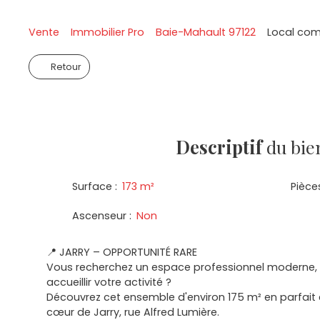
Vente
Immobilier Pro
Baie-Mahault 97122
Local com
Retour
Descriptif
du bie
Surface
:
173
m²
Pièce
Ascenseur
:
Non
📍 JARRY – OPPORTUNITÉ RARE
Vous recherchez un espace professionnel moderne, f
accueillir votre activité ?
Découvrez cet ensemble d'environ 175 m² en parfait 
cœur de Jarry, rue Alfred Lumière.