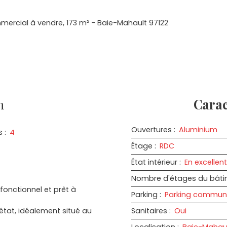
mercial à vendre, 173 m² - Baie-Mahault 97122
n
Carac
Ouvertures
:
Aluminium
s
:
4
Étage
:
RDC
État intérieur
:
En excellent
Nombre d'étages du bât
onctionnel et prêt à
Parking
:
Parking commun
état, idéalement situé au
Sanitaires
:
Oui
Localisation
:
Baie-Mahaul