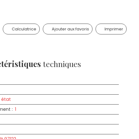
Calculatrice
Ajouter aux favoris
Imprimer
téristiques
techniques
 état
iment
:
1
t 97122