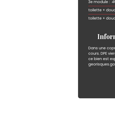
3e module
:
4
toilette + d
toilette + do
Infor
Dans une copr
cours. DPE vie
ce bien est ex
georisques.gou