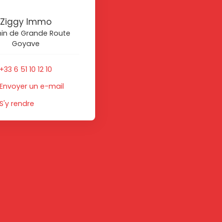
Ziggy Immo
in de Grande Route
Goyave
+33 6 51 10 12 10
Envoyer un e-mail
S'y rendre