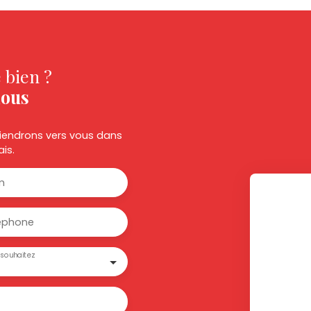
 bien ?
nous
eviendrons vers vous dans
ais.
m
éphone
souhaitez