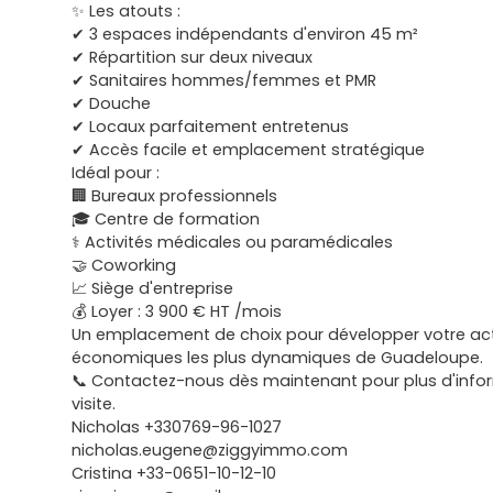
✨ Les atouts :
✔ 3 espaces indépendants d'environ 45 m²
✔ Répartition sur deux niveaux
✔ Sanitaires hommes/femmes et PMR
✔ Douche
✔ Locaux parfaitement entretenus
✔ Accès facile et emplacement stratégique
Idéal pour :
🏢 Bureaux professionnels
🎓 Centre de formation
⚕️ Activités médicales ou paramédicales
🤝 Coworking
📈 Siège d'entreprise
💰 Loyer : 3 900 € HT /mois
Un emplacement de choix pour développer votre acti
économiques les plus dynamiques de Guadeloupe.
📞 Contactez-nous dès maintenant pour plus d'info
visite.
Nicholas +330769-96-1027
nicholas.eugene@ziggyimmo.com
Cristina +33-0651-10-12-10