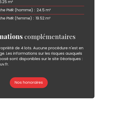
6.25 m²
ouche PMR (homme)
:
24.5 m²
uche PMR (femme)
:
19.52 m²
mations
complémentaires
opriété de 4 lots. Aucune procédure n'est en
rge. Les informations sur les risques auxquels
posé sont disponibles sur le site Géorisques :
v.fr.
Nos honoraires