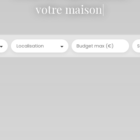
votre t
|
Localisation
Budget max (€)
S