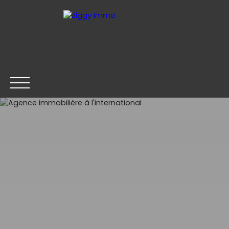
Mes favoris
Espace vendeur
ACHETER
LOUER
VENDRE
ESTIMER
Être rappelé